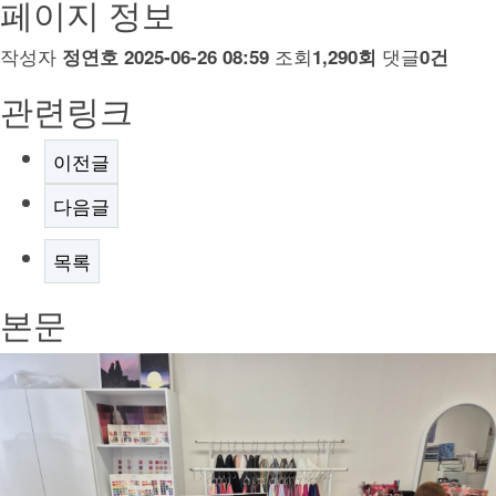
페이지 정보
작성자
조회
댓글
정연호
2025-06-26 08:59
1,290회
0건
관련링크
이전글
다음글
목록
본문