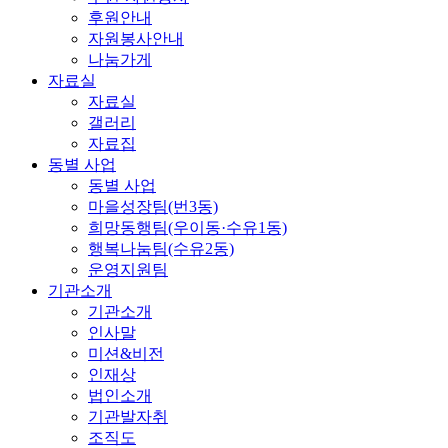
후원안내
자원봉사안내
나눔가게
자료실
자료실
갤러리
자료집
동별 사업
동별 사업
마을성장팀(번3동)
희망동행팀(우이동·수유1동)
행복나눔팀(수유2동)
운영지원팀
기관소개
기관소개
인사말
미션&비전
인재상
법인소개
기관발자취
조직도