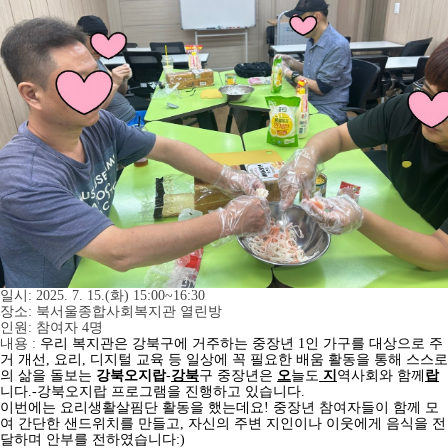
일시: 2025. 7. 15.(화) 15:00~16:30
장소: 북서울종합사회복지관 열린방
인원: 참여자 4명
내용 :
우리 복지관은 강북구에 거주하는 중장년 1인 가구를 대상으로 주
거 개선, 요리, 디지털 교육 등
일상에 꼭 필요한 배움 활동
을 통해 스스로
의 삶을 돌보는
강북오지랍
-
강북
구 중장년은
오
늘도
지
역사회와 함께
랍
니다.-강북오지랍 프로그램을 진행하고 있습니다.
이번에는 요리생활살핌단 활동을 했는데요! 중장년 참여자들이 함께 모
여
간단한 샌드위치를 만들고
,
자신의 주변 지인이나 이웃에게 음식을 전
달하며 안부를 전하였습니다:)