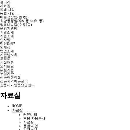
갤러리
자료집
동별 사업
동별 사업
마을성장팀(번3동)
희망동행팀(우이동·수유1동)
행복나눔팀(수유2동)
운영지원팀
기관소개
기관소개
인사말
미션&비전
인재상
법인소개
기관발자취
조직도
시설현황
오시는길
부설기관
부설기관
삼동어린이집
삼동지역아동센터
삼동재가방문요양센터
자료실
HOME
자료실
커뮤니티
후원·자원봉사
자료실
동별 사업
기관소개