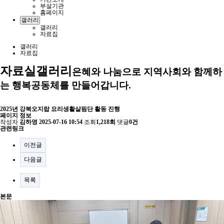
부설기관
홈페이지
갤러리
갤러리
자료집
갤러리
자료집
자료실
갤러리
은혜와 나눔으로 지역사회와 함께하
는 행복공동체를 만들어갑니다.
2025년 강북오지랍 요리생활살핌단 활동 진행
페이지 정보
작성자
김하영
2025-07-16 10:54
조회
1,218회
댓글
0건
관련링크
이전글
다음글
목록
본문