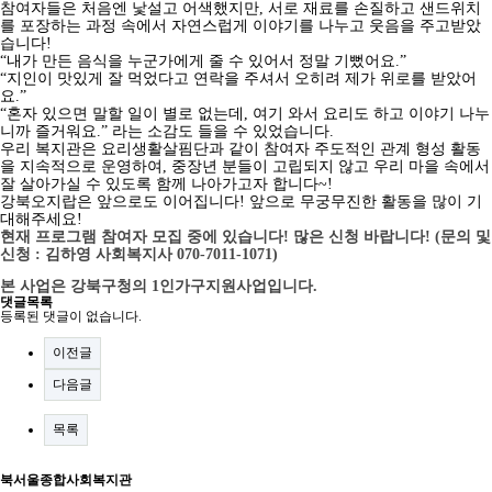
참여자들은 처음엔 낯설고 어색했지만,
서로 재료를 손질하고 샌드위치
를 포장하는 과정 속에서 자연스럽게 이야기를 나누고 웃음을 주고받았
습니다!
“
내가 만든 음식을 누군가에게 줄 수 있어서 정말 기뻤어요.
”
“지인이
맛있게 잘 먹었다고 연락을 주셔서 오히려 제가 위로를 받았어
요.
”
“
혼자 있으면 말할 일이 별로 없는데, 여기 와서 요리도 하고 이야기 나누
니까 즐거워요.
” 라는 소감도 들을 수 있었습니다.
우리 복지관은 요리생활살핌단과 같이
참여자 주도적인 관계 형성 활동
을 지속적으로 운영하여,
중장년 분들이
고립되지 않고 우리 마을 속에서
잘 살아가실 수 있도록
함께 나아가고자 합니다~!
강북오지랍은 앞으로도 이어집니다! 앞으로 무궁무진한 활동을 많이 기
대해주세요!
현재 프로그램 참여자 모집 중에 있습니다! 많은 신청 바랍니다!
(문의 및
신청 : 김하영 사회복지사 070-7011-1071)
본 사업은 강북구청의 1인가구지원사업입니다.
댓글목록
등록된 댓글이 없습니다.
이전글
다음글
목록
북서울종합사회복지관