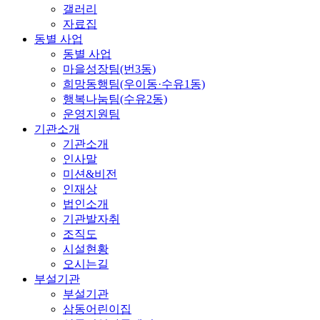
갤러리
자료집
동별 사업
동별 사업
마을성장팀(번3동)
희망동행팀(우이동·수유1동)
행복나눔팀(수유2동)
운영지원팀
기관소개
기관소개
인사말
미션&비전
인재상
법인소개
기관발자취
조직도
시설현황
오시는길
부설기관
부설기관
삼동어린이집