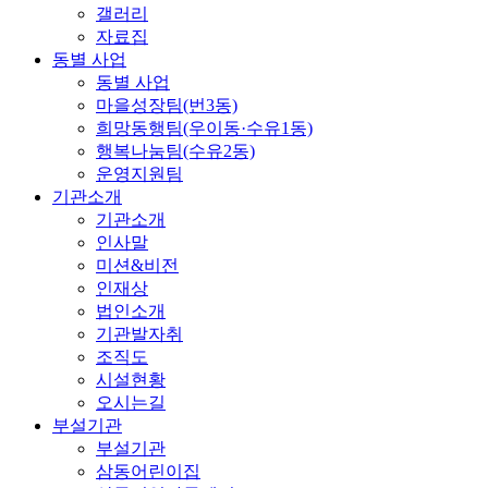
갤러리
자료집
동별 사업
동별 사업
마을성장팀(번3동)
희망동행팀(우이동·수유1동)
행복나눔팀(수유2동)
운영지원팀
기관소개
기관소개
인사말
미션&비전
인재상
법인소개
기관발자취
조직도
시설현황
오시는길
부설기관
부설기관
삼동어린이집