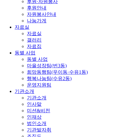
후원·자원봉사
후원안내
자원봉사안내
나눔가게
자료실
자료실
갤러리
자료집
동별 사업
동별 사업
마을성장팀(번3동)
희망동행팀(우이동·수유1동)
행복나눔팀(수유2동)
운영지원팀
기관소개
기관소개
인사말
미션&비전
인재상
법인소개
기관발자취
조직도