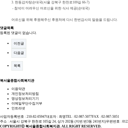
3. 한동감자탕순대국(서울 강북구 한천로109길 66-7)
- 참석이 어려우신 어르신을 위한 식사 제공(순대국)
어르신을 위해 후원해주신 후원처에 다시 한번
감사의 말씀을 드립니다.
댓글목록
등록된 댓글이 없습니다.
이전글
다음글
목록
북서울종합사회복지관
이용약관
개인정보처리방침
영상정보처리기기
이메일무단수집거부
인트라넷
사업자등록번호 : 210-82-05947
대표자 : 최명
TEL : 02-987-5077
FAX : 02-987-5051
주소 : 서울시 강북구 한천로 105길 24, 상가 202동 (지번:번3동 241번지)
우편번호 : 012
COPYRIGHTⓒ 북서울종합사회복지관. ALL RIGHT RESERVED.