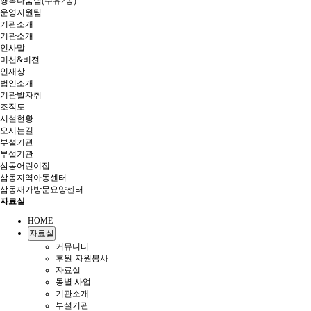
행복나눔팀(수유2동)
운영지원팀
기관소개
기관소개
인사말
미션&비전
인재상
법인소개
기관발자취
조직도
시설현황
오시는길
부설기관
부설기관
삼동어린이집
삼동지역아동센터
삼동재가방문요양센터
자료실
HOME
자료실
커뮤니티
후원·자원봉사
자료실
동별 사업
기관소개
부설기관