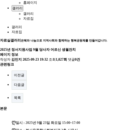
홈페이지
갤러리
갤러리
자료집
갤러리
자료집
자료실
갤러리
은혜와 나눔으로 지역사회와 함께하는 행복공동체를 만들어갑니다.
2025년 정서지원사업 9월 당사자 어르신 생월잔치
페이지 정보
작성자
김민지
2025-09-23 19:32
조회
1,027회
댓글
0건
관련링크
이전글
다음글
목록
본문
ღ
일시 : 2025년 9월 23일 화요일 15:00~17:00
ღ