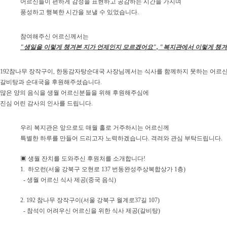
어르신들이 편하게 감정을 표현하고 공감하는 시간을 가지며
풍성하고 행복한 시간을 보낼 수 있었습니다.
참여해주신 어르신께서는
"생일을 이렇게 챙겨본 지가 언제인지 모르겠어요", "복지관에서 이렇게 챙
192참나무 장작구이, 한동감자탕순대국 사장님께서는 식사를 함께하지 못하는 어르
갈비탕과 순대국을 후원해주셨습니다.
많은 양의 음식을 생월 어르신분들을 위해 후원해주심에
진심 어린 감사의 인사를 드립니다.
우리 복지관은 앞으로도 매월 홀로 거주하시는 어르신께
특별한 하루를 만들어 드리고자 노력하겠습니다. 격려와 관심 부탁드립니다.
▣ 생월 잔치를 도와주신 후원처를 소개합니다!
1. 하오런(서울 강북구 오현로 137 번동완성주상복합상가 1층)
- 생월 어르신 식사 제공(중국 음식)
2. 192 참나무 장작구이(서울 강북구 월계로37길 107)
- 참석이 어려우신 어르신을 위한 식사 제공(갈비탕)