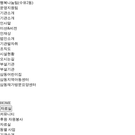
행복나눔팀(수유2동)
운영지원팀
기관소개
기관소개
인사말
미션&비전
인재상
법인소개
기관발자취
조직도
시설현황
오시는길
부설기관
부설기관
삼동어린이집
삼동지역아동센터
삼동재가방문요양센터
HOME
자료실
커뮤니티
후원·자원봉사
자료실
동별 사업
기관소개