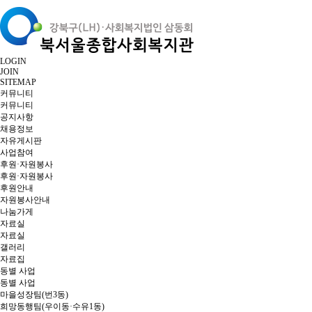
LOGIN
JOIN
SITEMAP
커뮤니티
커뮤니티
공지사항
채용정보
자유게시판
사업참여
후원·자원봉사
후원·자원봉사
후원안내
자원봉사안내
나눔가게
자료실
자료실
갤러리
자료집
동별 사업
동별 사업
마을성장팀(번3동)
희망동행팀(우이동·수유1동)