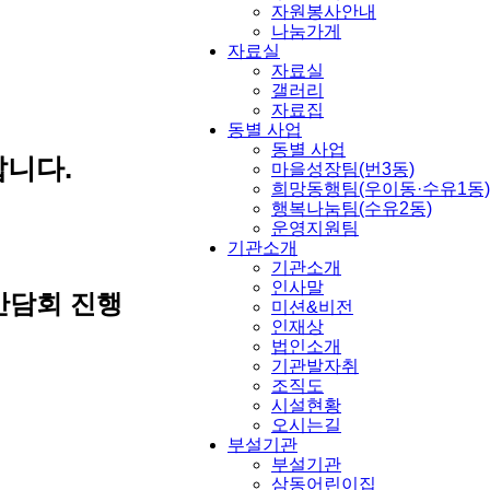
자원봉사안내
나눔가게
자료실
자료실
갤러리
자료집
동별 사업
동별 사업
니다.
마을성장팀(번3동)
희망동행팀(우이동·수유1동)
행복나눔팀(수유2동)
운영지원팀
기관소개
기관소개
인사말
 간담회 진행
미션&비전
인재상
법인소개
기관발자취
조직도
시설현황
오시는길
부설기관
부설기관
삼동어린이집