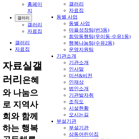
갤러리
홈페이
자료집
지
동별 사업
갤러리
동별 사업
갤러리
마을성장팀(번3동)
자료집
희망동행팀(우이동·수유1동)
갤러리
행복나눔팀(수유2동)
자료집
운영지원팀
기관소개
기관소개
자료실
갤
인사말
미션&비전
러리
은혜
인재상
법인소개
와 나눔으
기관발자취
조직도
로 지역사
시설현황
회와 함께
오시는길
부설기관
하는 행복
부설기관
삼동어린이집