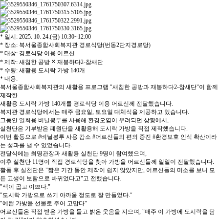
* 일시: 2025. 10. 24.(금) 10:30~12:00
* 장소: 북서울종합사회복지관 경로식당(번동2단지경로당)
* 대상: 경로식당 이용 어르신
×
* 제작: 새침한 공방
재봉하다2-참새단
* 수량: 새활용 도시락 가방 140개
* 내용:
북서울종합사회복지관의 새활용 프로그램 "새침한 공방과 재봉하다2-참새단"이 함께
제작한
새활용 도시락 가방 140개를 경로식당 이용 어르신께 전달했습니다.
복지관 경로식당에서는 매주 금요일, 토요일 대체식을 제공하고 있습니다.
그동안 일회용 비닐봉투를 사용해 환경오염이 우려되던 상황에서,
실천단은 기부받은 폐원단을 새활용해 도시락 가방을 직접 제작했습니다.
이번 활동으로 #비닐봉투 사용 감소 #어르신들의 편의 증진 #환경보호 인식 확산이라
는 성과를 낼 수 있었습니다.
전달식에는 최명관장과 새활용 실천단 9명이 참여했으며,
이후 실천단 11명이 직접 경로식당을 찾아 가방을 어르신들께 일일이 전달했습니다.
활동 후 실천단은 "짧은 기간 동안 제작이 쉽지 않았지만, 어르신들의 미소를 보니 모
든 고생이 보람으로 바뀌었다고"고 전했습니다.
"색이 곱고 이쁘다."
"도시락 가방으로 쓰기 아까울 정도로 잘 만들었다."
"예쁜 가방을 선물로 주어 고맙다"
어르신들은 직접 받은 가방을 들고 밝은 웃음을 지으며, "매주 이 가방에 도시락을 담