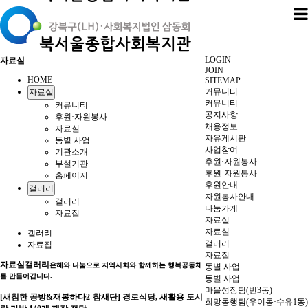
LOGIN
자료실
JOIN
HOME
SITEMAP
커뮤니티
자료실
커뮤니티
커뮤니티
공지사항
후원·자원봉사
채용정보
자료실
자유게시판
동별 사업
사업참여
기관소개
후원·자원봉사
부설기관
후원·자원봉사
홈페이지
후원안내
갤러리
자원봉사안내
갤러리
나눔가게
자료집
자료실
자료실
갤러리
갤러리
자료집
자료집
자료실
갤러리
은혜와 나눔으로 지역사회와 함께하는 행복공동체
동별 사업
를 만들어갑니다.
동별 사업
마을성장팀(번3동)
[새침한 공방&재봉하다2-참새단] 경로식당, 새활용 도시
희망동행팀(우이동·수유1동)