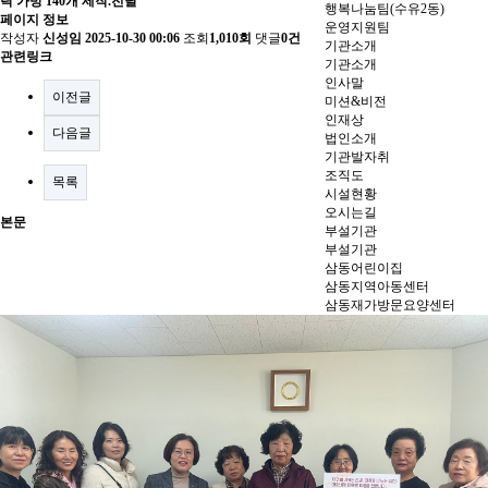
락 가방 140개 제작.전달
행복나눔팀(수유2동)
페이지 정보
운영지원팀
작성자
신성임
2025-10-30 00:06
조회
1,010회
댓글
0건
기관소개
관련링크
기관소개
인사말
이전글
미션&비전
인재상
다음글
법인소개
기관발자취
조직도
목록
시설현황
오시는길
본문
부설기관
부설기관
삼동어린이집
삼동지역아동센터
삼동재가방문요양센터