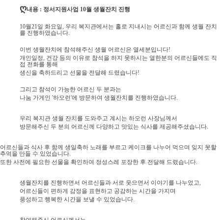
ღ
내용 : 정서지원사업 10월 생월잔치 진행
10월21일 화요일, 우리 복지관에서는 홀로 지내시는 어르신과 함께 생월 잔치
를 진행하였습
니다.
이번 생월잔치에 참석해주신 생월 어르신은 열세분입니다!
개인일정, 건강 등의 이유로 참석을 하지 못하시는 열한분의 어르신들에도 직
접 전화를 통해
생신을 축하드리고 선물을 전달해 드렸습니다!
그리고 참석이 가능한 어르신 두 분과는
나눔 가게인 '하오런'에 방문하여 생월잔치를 진행하였습니다.
우리 복지관 생월 잔치를 도와주고 계시는 하오런 사장님께서
방문해주신 두 분의 어르신께 다양하고 맛있는 식사를 제공해주셨습니다.
어르신들과 식사 후 함께 생일축하 노래를 부르고 케이크를 나누어 먹으며 잊지 못할
추억을 만들 수 있었습니다.
또한 사전에 필요한 선물을 확인하여 정성스레 포장한 후 전달해 드렸습니다.
생월잔치를 진행하면서 어르신들과 서로 웃으면서 이야기를 나누었고,
어르신들이 편하게 감정을 표현하고 공감하는 시간을 가지며
풍성하고 행복한 시간을 보낼 수 있었습니다.