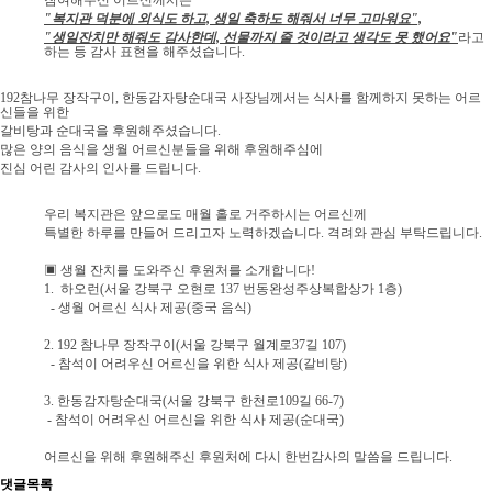
참여해주신 어르신께서는
"복지관 덕분에 외식도 하고, 생일 축하도 해줘서 너무 고마워요",
"생일잔치만 해줘도 감사한데, 선물까지 줄 것이라고 생각도 못 했어요"
라고
하는 등 감사 표현을 해주셨습니다.
192참나무 장작구이, 한동감자탕순대국 사장님께서는 식사를 함께하지 못하는 어르
신들을 위한
갈비탕과 순대국을 후원해주셨습니다.
많은 양의 음식을 생월 어르신분들을 위해 후원해주심에
진심 어린 감사의 인사를 드립니다.
우리 복지관은 앞으로도 매월 홀로 거주하시는 어르신께
특별한 하루를 만들어 드리고자 노력하겠습니다. 격려와 관심 부탁드립니다.
▣ 생월 잔치를 도와주신 후원처를 소개합니다!
1. 하오런(서울 강북구 오현로 137 번동완성주상복합상가 1층)
- 생월 어르신 식사 제공(중국 음식)
2. 192 참나무 장작구이(서울 강북구 월계로37길 107)
- 참석이 어려우신 어르신을 위한 식사 제공(갈비탕)
3. 한동감자탕순대국(서울 강북구 한천로109길 66-7)
- 참석이 어려우신 어르신을 위한 식사 제공(순대국)
어르신을 위해 후원해주신 후원처에 다시 한번
감사의 말씀을 드립니다.
댓글목록