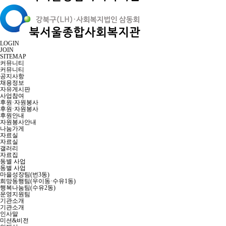
LOGIN
JOIN
SITEMAP
커뮤니티
커뮤니티
공지사항
채용정보
자유게시판
사업참여
후원·자원봉사
후원·자원봉사
후원안내
자원봉사안내
나눔가게
자료실
자료실
갤러리
자료집
동별 사업
동별 사업
마을성장팀(번3동)
희망동행팀(우이동·수유1동)
행복나눔팀(수유2동)
운영지원팀
기관소개
기관소개
인사말
미션&비전