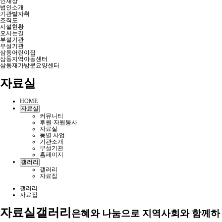
인재상
법인소개
기관발자취
조직도
시설현황
오시는길
부설기관
부설기관
삼동어린이집
삼동지역아동센터
삼동재가방문요양센터
자료실
HOME
자료실
커뮤니티
후원·자원봉사
자료실
동별 사업
기관소개
부설기관
홈페이지
갤러리
갤러리
자료집
갤러리
자료집
자료실
갤러리
은혜와 나눔으로 지역사회와 함께하