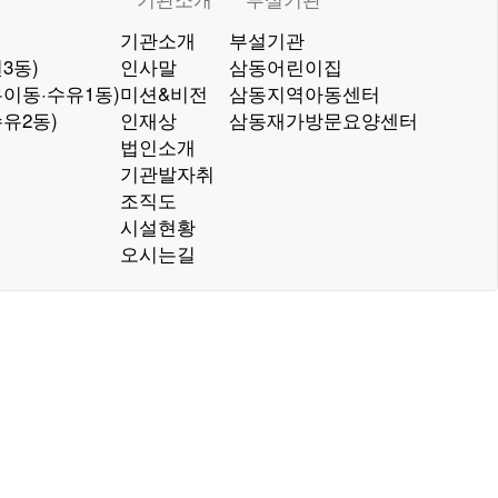
기관소개
부설기관
3동)
인사말
삼동어린이집
이동·수유1동)
미션&비전
삼동지역아동센터
유2동)
인재상
삼동재가방문요양센터
법인소개
기관발자취
조직도
시설현황
오시는길