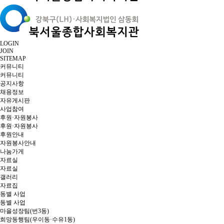
LOGIN
JOIN
SITEMAP
커뮤니티
커뮤니티
공지사항
채용정보
자유게시판
사업참여
후원·자원봉사
후원·자원봉사
후원안내
자원봉사안내
나눔가게
자료실
자료실
갤러리
자료집
동별 사업
동별 사업
마을성장팀(번3동)
희망동행팀(우이동·수유1동)