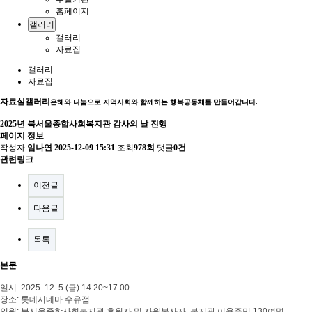
홈페이지
갤러리
갤러리
자료집
갤러리
자료집
자료실
갤러리
은혜와 나눔으로 지역사회와 함께하는 행복공동체를 만들어갑니다.
2025년 북서울종합사회복지관 감사의 날 진행
페이지 정보
작성자
임나연
2025-12-09 15:31
조회
978회
댓글
0건
관련링크
이전글
다음글
목록
본문
일시
: 2025. 12. 5.(금
) 14:20~17:00
장소
:
롯데시네마 수유점
인원
:
북서울종합사회복지관 후원자 및 자원봉사자
,
복지관 이용주민
130
여명