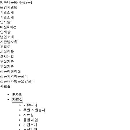
행복나눔팀(수유2동)
운영지원팀
기관소개
기관소개
인사말
미션&비전
인재상
법인소개
기관발자취
조직도
시설현황
오시는길
부설기관
부설기관
삼동어린이집
삼동지역아동센터
삼동재가방문요양센터
자료실
HOME
자료실
커뮤니티
후원·자원봉사
자료실
동별 사업
기관소개
부설기관