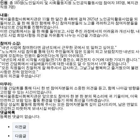
인원
: 총 185명(노인일자리 및 사회활동지원 노인공익활동사업 참여자 185명, 복지관
직원 3명)
내용:
북서울종합사회복지관은 11월 한 달간 총 4회에 걸쳐 2025년 노인공익활용사업을 되
돌아보고, 올 한 해 동안 함께해 주신 참여자분들의 노고를 격려하고자 참여자분들을
대상으로 간담회를 진행하였습니다.
이번 간담회에서는 올 한 해를 돌아보고, 사업 추진 과정에서의 어려움과 개선사항, 내
년도 사업 희망사항등 의견을 자유롭게 나누는 시간을 가졌습니다.
참여자 소감:
"내년 사업에 참여한다면 금년도에서 근무한 곳에서 또 일하고 싶어요."
"노노케어 사업 참여를 통해 단지 주민들에게 많은 도움이 되고 보람찼지만 내년도 사
업에 모집하는 인원이 줄어든다는게 많이 아쉬워요."
"내년도에 새로 시작될 사업들(전기차 충전소, 폐건전지 수거)에 대한 기대가 큽니다."
"이번 간담회에서 내일배움카드에 대한 내용도 알 수 있어서 너무 좋았습니다."
"모든 직원들이 친절하게 잘 해주셔서 감사하고, 그날그날 행복하고 즐거웠으며 불편
사항은 전혀 없었어요."
등의 의견을 주셨습니다!
마무리:
11월 간담회를 통해 다시 한 번 참여자분들의 소중한 의견을 듣고, 함께 나아갈 방향을
고민할 수 있는 시간이었습니다.
북서울종합사회복지관은 앞으로도 참여자 한 분 한 분의 목소리에 귀 기울이며, 더욱
안전하고 보람 있는 활동 환경을 만들기 위해 최선을 다하겠습니다.
항상 성실히 활동에 함께해 주시는 모든 참여자분들께 깊이 감사드리며, 남은 연말도
건강하고 따뜻하게 보내시길 바랍니다.
댓글목록
등록된 댓글이 없습니다.
이전글
다음글