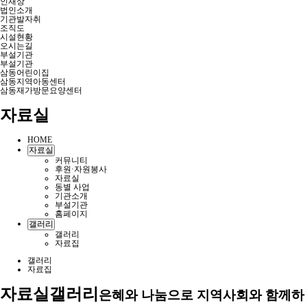
인재상
법인소개
기관발자취
조직도
시설현황
오시는길
부설기관
부설기관
삼동어린이집
삼동지역아동센터
삼동재가방문요양센터
자료실
HOME
자료실
커뮤니티
후원·자원봉사
자료실
동별 사업
기관소개
부설기관
홈페이지
갤러리
갤러리
자료집
갤러리
자료집
자료실
갤러리
은혜와 나눔으로 지역사회와 함께하