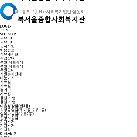
LOGIN
JOIN
SITEMAP
커뮤니티
커뮤니티
공지사항
채용정보
자유게시판
사업참여
후원·자원봉사
후원·자원봉사
후원안내
자원봉사안내
나눔가게
자료실
자료실
갤러리
자료집
동별 사업
동별 사업
마을성장팀(번3동)
희망동행팀(우이동·수유1동)
행복나눔팀(수유2동)
운영지원팀
기관소개
기관소개
인사말
미션&비전