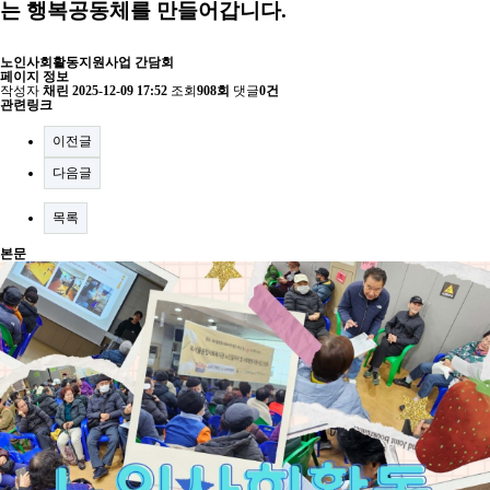
는 행복공동체를 만들어갑니다.
노인사회활동지원사업 간담회
페이지 정보
작성자
채린
2025-12-09 17:52
조회
908회
댓글
0건
관련링크
이전글
다음글
목록
본문