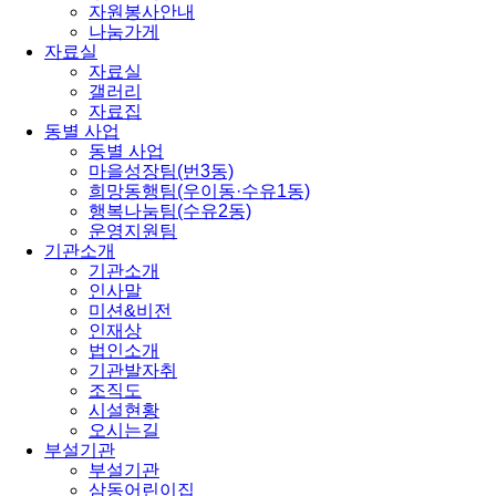
자원봉사안내
나눔가게
자료실
자료실
갤러리
자료집
동별 사업
동별 사업
마을성장팀(번3동)
희망동행팀(우이동·수유1동)
행복나눔팀(수유2동)
운영지원팀
기관소개
기관소개
인사말
미션&비전
인재상
법인소개
기관발자취
조직도
시설현황
오시는길
부설기관
부설기관
삼동어린이집