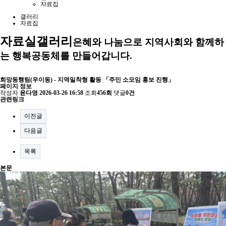
자료집
갤러리
자료집
자료실
갤러리
은혜와 나눔으로 지역사회와 함께하
는 행복공동체를 만들어갑니다.
희망동행팀(우이동) - 지역밀착형 활동 「주민 소모임 홍보 진행」
페이지 정보
작성자
윤다영
2026-03-26 16:58
조회
456회
댓글
0건
관련링크
이전글
다음글
목록
본문