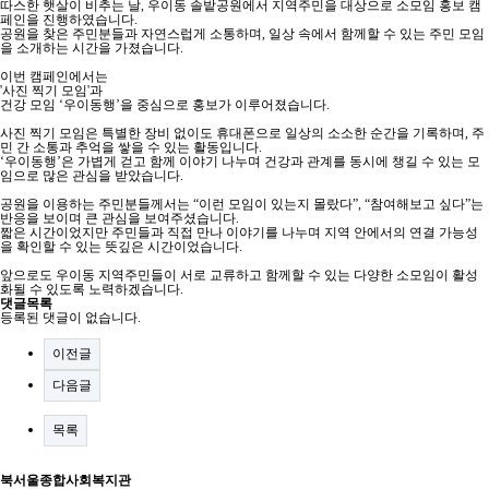
따스한 햇살이 비추는 날, 우이동 솔밭공원에서 지역주민을 대상으로 소모임 홍보 캠
페인을 진행하였습니다.
공원을 찾은 주민분들과 자연스럽게 소통하며, 일상 속에서 함께할 수 있는 주민 모임
을 소개하는 시간을 가졌습니다.
이번 캠페인에서는
'사진 찍기 모임'과
건강 모임 ‘우이동행’을 중심으로 홍보가 이루어졌습니다.
사진 찍기 모임은 특별한 장비 없이도 휴대폰으로 일상의 소소한 순간을 기록하며, 주
민 간 소통과 추억을 쌓을 수 있는 활동입니다.
‘우이동행’은 가볍게 걷고 함께 이야기 나누며 건강과 관계를 동시에 챙길 수 있는 모
임으로 많은 관심을 받았습니다.
공원을 이용하는 주민분들께서는 “이런 모임이 있는지 몰랐다”, “참여해보고 싶다”는
반응을 보이며 큰 관심을 보여주셨습니다.
짧은 시간이었지만 주민들과 직접 만나 이야기를 나누며 지역 안에서의 연결 가능성
을 확인할 수 있는 뜻깊은 시간이었습니다.
앞으로도 우이동 지역주민들이 서로 교류하고 함께할 수 있는 다양한 소모임이 활성
화될 수 있도록 노력하겠습니다.
댓글목록
등록된 댓글이 없습니다.
이전글
다음글
목록
북서울종합사회복지관