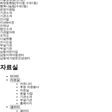
희망동행팀(우이동·수유1동)
행복나눔팀(수유2동)
운영지원팀
기관소개
기관소개
인사말
미션&비전
인재상
법인소개
기관발자취
조직도
시설현황
오시는길
부설기관
부설기관
삼동어린이집
삼동지역아동센터
삼동재가방문요양센터
자료실
HOME
자료실
커뮤니티
후원·자원봉사
자료실
동별 사업
기관소개
부설기관
홈페이지
갤러리
갤러리