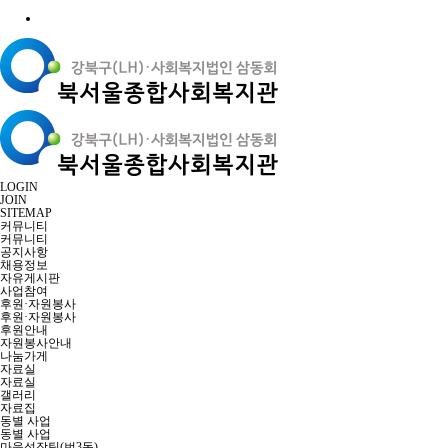
LOGIN
JOIN
SITEMAP
커뮤니티
커뮤니티
공지사항
채용정보
자유게시판
사업참여
후원·자원봉사
후원·자원봉사
후원안내
자원봉사안내
나눔가게
자료실
자료실
갤러리
자료집
동별 사업
동별 사업
마을성장팀(번3동)