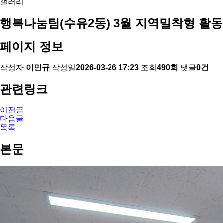
갤러리
행복나눔팀(수유2동) 3월 지역밀착형 활동
페이지 정보
작성자
이민규
작성일
2026-03-26 17:23
조회
490회
댓글
0건
관련링크
이전글
다음글
목록
본문