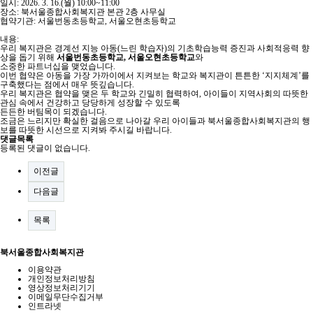
일시: 2026. 3. 16.(월) 10:00~11:00
장소: 북서울종합사회복지관 본관 2층 사무실
협약기관: 서울번동초등학교, 서울오현초등학교
내용:
우리 복지관은 경계선 지능 아동(느린 학습자)의 기초학습능력 증진과 사회적응력 향
상을 돕기 위해
서울번동초등학교, 서울오현초등학교
와
소중한 파트너십을 맺었습니다.
이번 협약은 아동을 가장 가까이에서 지켜보는 학교와 복지관이 튼튼한 ‘지지체계’를
구축했다는 점에서 매우 뜻깊습니다.
우리 복지관은 협약을 맺은 두 학교와 긴밀히 협력하여, 아이들이 지역사회의 따뜻한
관심 속에서 건강하고 당당하게 성장할 수 있도록
든든한 버팀목이 되겠습니다.
조금은 느리지만 확실한 걸음으로 나아갈 우리 아이들과 북서울종합사회복지관의 행
보를 따뜻한 시선으로 지켜봐 주시길 바랍니다.
댓글목록
등록된 댓글이 없습니다.
이전글
다음글
목록
북서울종합사회복지관
이용약관
개인정보처리방침
영상정보처리기기
이메일무단수집거부
인트라넷