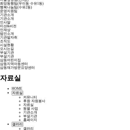
희망동행팀(우이동·수유1동)
행복나눔팀(수유2동)
운영지원팀
기관소개
기관소개
인사말
미션&비전
인재상
법인소개
기관발자취
조직도
시설현황
오시는길
부설기관
부설기관
삼동어린이집
삼동지역아동센터
삼동재가방문요양센터
자료실
HOME
자료실
커뮤니티
후원·자원봉사
자료실
동별 사업
기관소개
부설기관
홈페이지
갤러리
갤러리