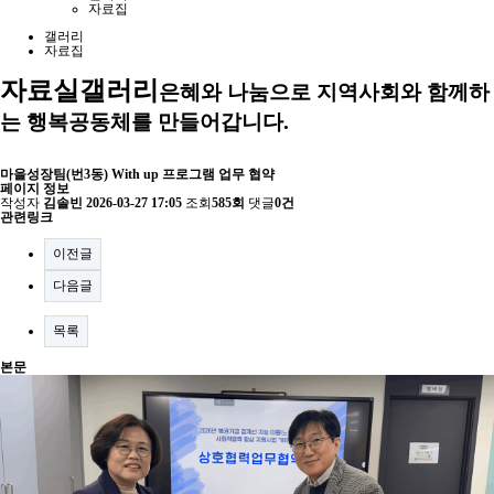
자료집
갤러리
자료집
자료실
갤러리
은혜와 나눔으로 지역사회와 함께하
는 행복공동체를 만들어갑니다.
마을성장팀(번3동) With up 프로그램 업무 협약
페이지 정보
작성자
김솔빈
2026-03-27 17:05
조회
585회
댓글
0건
관련링크
이전글
다음글
목록
본문