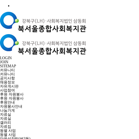
LOGIN
JOIN
SITEMAP
커뮤니티
커뮤니티
공지사항
채용정보
자유게시판
사업참여
후원·자원봉사
후원·자원봉사
후원안내
자원봉사안내
나눔가게
자료실
자료실
갤러리
자료집
동별 사업
동별 사업
마을성장팀(번3동)