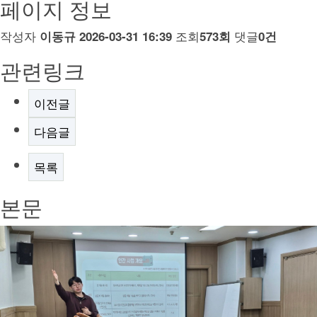
페이지 정보
작성자
조회
댓글
이동규
2026-03-31 16:39
573회
0건
관련링크
이전글
다음글
목록
본문