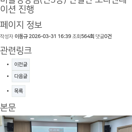
이션 진행
페이지 정보
작성자
이동규
2026-03-31 16:39
조회
564회
댓글
0건
관련링크
이전글
다음글
목록
본문