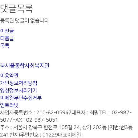
댓글목록
등록된 댓글이 없습니다.
이전글
다음글
목록
북서울종합사회복지관
이용약관
개인정보처리방침
영상정보처리기기
이메일무단수집거부
인트라넷
사업자등록번호 : 210-82-05947
대표자 : 최명
TEL : 02-987-
5077
FAX : 02-987-5051
주소 : 서울시 강북구 한천로 105길 24, 상가 202동 (지번:번3동
241번지)
우편번호 : 01229
대표이메일 :