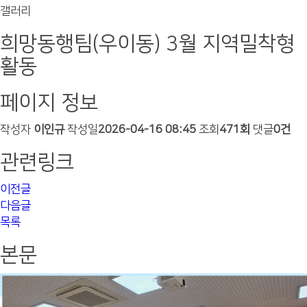
갤러리
희망동행팀(우이동) 3월 지역밀착형
활동
페이지 정보
작성자
이인규
작성일
2026-04-16 08:45
조회
471회
댓글
0건
관련링크
이전글
다음글
목록
본문