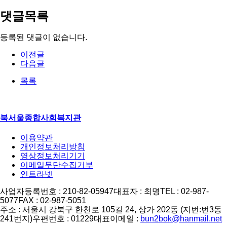
댓글목록
등록된 댓글이 없습니다.
이전글
다음글
목록
북서울종합사회복지관
이용약관
개인정보처리방침
영상정보처리기기
이메일무단수집거부
인트라넷
사업자등록번호 : 210-82-05947
대표자 : 최명
TEL : 02-987-
5077
FAX : 02-987-5051
주소 : 서울시 강북구 한천로 105길 24, 상가 202동 (지번:번3동
241번지)
우편번호 : 01229
대표이메일 :
bun2bok@hanmail.net