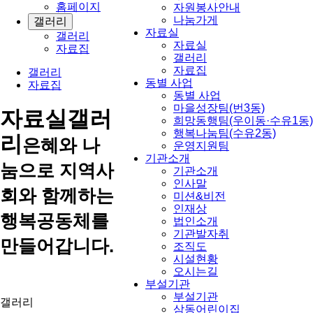
홈페이지
자원봉사안내
나눔가게
갤러리
자료실
갤러리
자료실
자료집
갤러리
자료집
갤러리
동별 사업
자료집
동별 사업
마을성장팀(번3동)
자료실
갤러
희망동행팀(우이동·수유1동)
행복나눔팀(수유2동)
리
은혜와 나
운영지원팀
기관소개
눔으로 지역사
기관소개
인사말
회와 함께하는
미션&비전
인재상
행복공동체를
법인소개
기관발자취
만들어갑니다.
조직도
시설현황
오시는길
부설기관
부설기관
갤러리
삼동어린이집