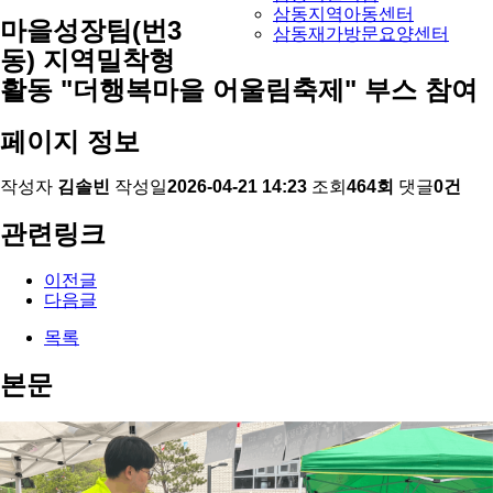
삼동지역아동센터
마을성장팀(번3
삼동재가방문요양센터
동) 지역밀착형
활동 "더행복마을 어울림축제" 부스 참여
페이지 정보
작성자
김솔빈
작성일
2026-04-21 14:23
조회
464회
댓글
0건
관련링크
이전글
다음글
목록
본문