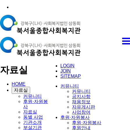
LOGIN
자료실
JOIN
SITEMAP
HOME
커뮤니티
자료실
커뮤니티
커뮤니티
공지사항
후원·자원봉
채용정보
사
자유게시판
자료실
사업참여
동별 사업
후원·자원봉사
기관소개
후원·자원봉사
부설기관
후원안내