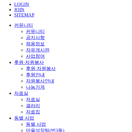
LOGIN
JOIN
SITEMAP
커뮤니티
커뮤니티
공지사항
채용정보
자유게시판
사업참여
후원·자원봉사
후원·자원봉사
후원안내
자원봉사안내
나눔가게
자료실
자료실
갤러리
자료집
동별 사업
동별 사업
마을성장팀(번3동)