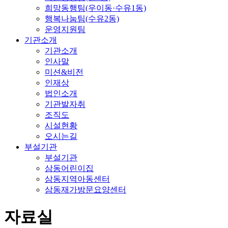
희망동행팀(우이동·수유1동)
행복나눔팀(수유2동)
운영지원팀
기관소개
기관소개
인사말
미션&비전
인재상
법인소개
기관발자취
조직도
시설현황
오시는길
부설기관
부설기관
삼동어린이집
삼동지역아동센터
삼동재가방문요양센터
자료실