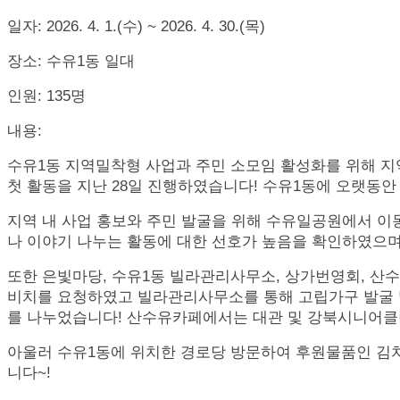
일자
: 2026. 4. 1.(
수
) ~ 2026. 4. 30.(
목
)
장소
:
수유
1
동 일대
인원
: 135
명
내용
:
수유
1
동 지역밀착형 사업과 주민 소모임 활성화를 위해 
첫 활동을 지난
28
일 진행하였습니다
!
수유
1
동에 오랫동안
지역 내 사업 홍보와 주민 발굴을 위해 수유일공원에서 
나 이야기 나누는 활동에 대한 선호가 높음을 확인하였으
또한 은빛마당
,
수유
1
동 빌라관리사무소
,
상가번영회
,
산수
비치를 요청하였고
빌라관리사무소를 통해 고립가구 발굴 
를 나누었습니다!
산수유카페에서는 대관 및 강북시니어클
아울러 수유1동에 위치한 경로당 방문하여
후원물품인 김치
니다
~!