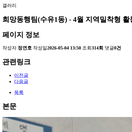
갤러리
희망동행팀(수유1동) - 4월 지역밀착형 활
페이지 정보
작성자
정연호
작성일
2026-05-04 13:50
조회
314회
댓글
0건
관련링크
이전글
다음글
목록
본문