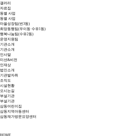
갤러리
자료집
동별 사업
동별 사업
마을성장팀(번3동)
희망동행팀(우이동·수유1동)
행복나눔팀(수유2동)
운영지원팀
기관소개
기관소개
인사말
미션&비전
인재상
법인소개
기관발자취
조직도
시설현황
오시는길
부설기관
부설기관
삼동어린이집
삼동지역아동센터
삼동재가방문요양센터
HOME