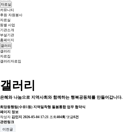
자료실
커뮤니티
후원·자원봉사
자료실
동별 사업
기관소개
부설기관
홈페이지
갤러리
갤러리
자료집
갤러리
자료집
갤러리
은혜와 나눔으로 지역사회와 함께하는 행복공동체를 만들어갑니다.
희망동행팀(수유1동) 지역밀착형 돌봄통합 업무 협약식
페이지 정보
작성자
김민지
2026-05-04 17:21
조회
404회
댓글
0건
관련링크
이전글