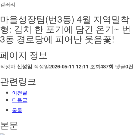
갤러리
마을성장팀(번3동) 4월 지역밀착
형: 김치 한 포기에 담긴 온기~ 번
3동 경로당에 피어난 웃음꽃!
페이지 정보
작성자
작성일
조회
댓글
신성임
2026-05-11 12:11
487회
0건
관련링크
이전글
다음글
목록
본문