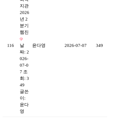
지관
2026
년 2
분기
웹진
116
날
윤다영
2026-07-07
349
짜: 2
026-
07-0
7
조
회: 3
49
글쓴
이:
윤다
영