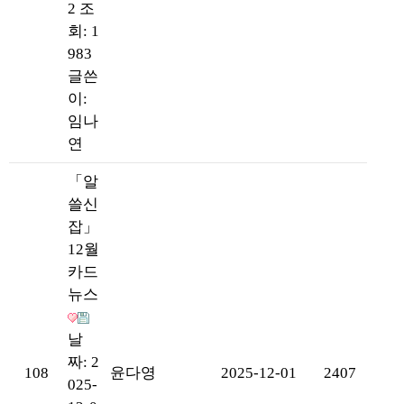
2
조
회: 1
983
글쓴
이:
임나
연
「알
쓸신
잡」
12월
카드
뉴스
날
짜: 2
108
윤다영
2025-12-01
2407
025-