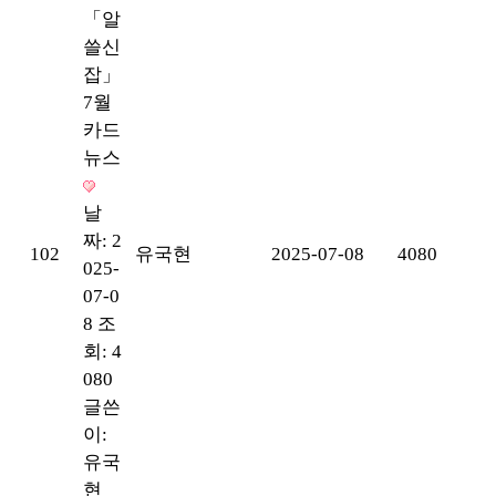
「알
쓸신
잡」
7월
카드
뉴스
날
짜: 2
102
유국현
2025-07-08
4080
025-
07-0
8
조
회: 4
080
글쓴
이:
유국
현