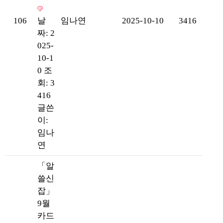
106
날
임나연
2025-10-10
3416
짜: 2
025-
10-1
0
조
회: 3
416
글쓴
이:
임나
연
「알
쓸신
잡」
9월
카드