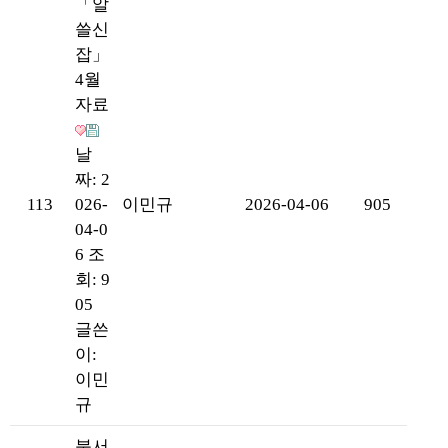
「알
쓸신
잡」
4월
자료
날
짜: 2
113
026-
이민규
2026-04-06
905
04-0
6
조
회: 9
05
글쓴
이:
이민
규
북서