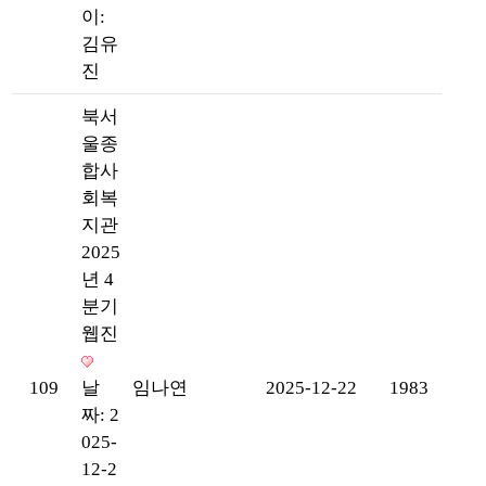
이:
김유
진
북서
울종
합사
회복
지관
2025
년 4
분기
웹진
109
날
임나연
2025-12-22
1983
짜: 2
025-
12-2