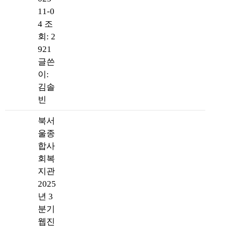
11-0
4
조
회: 2
921
글쓴
이:
김솔
빈
북서
울종
합사
회복
지관
2025
년 3
분기
웹진