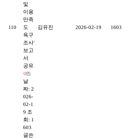
및
이용
만족
110
도
김유진
2026-02-19
1603
욕구
조사'
보고
서
공유
날
짜: 2
026-
02-1
9
조
회: 1
603
글쓴