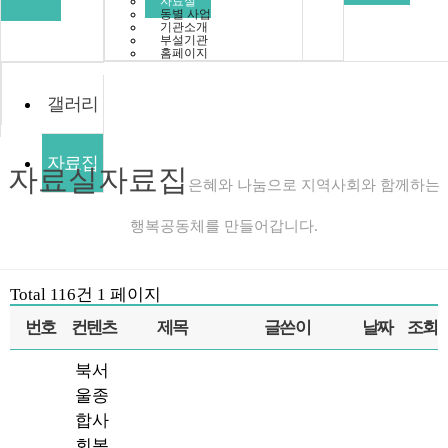
자료실
동별 사업
기관소개
부설기관
홈페이지
갤러리
자료집
자료실
자료집
은혜와 나눔으로 지역사회와 함께하는
행복공동체를 만들어갑니다.
Total 116건
1 페이지
번호
컨텐츠
제목
글쓴이
날짜
조회
북서
울종
합사
회복