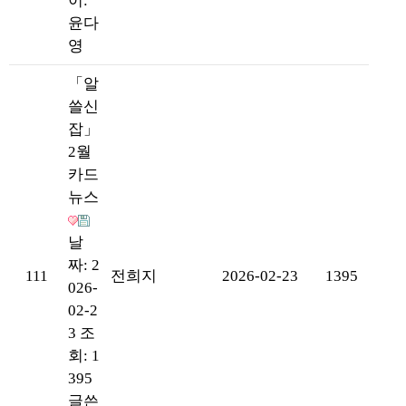
이:
윤다
영
「알
쓸신
잡」
2월
카드
뉴스
날
짜: 2
111
전희지
2026-02-23
1395
026-
02-2
3
조
회: 1
395
글쓴