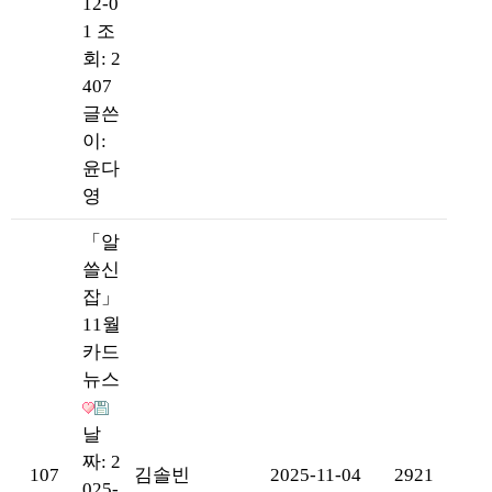
12-0
1
조
회: 2
407
글쓴
이:
윤다
영
「알
쓸신
잡」
11월
카드
뉴스
날
짜: 2
107
김솔빈
2025-11-04
2921
025-