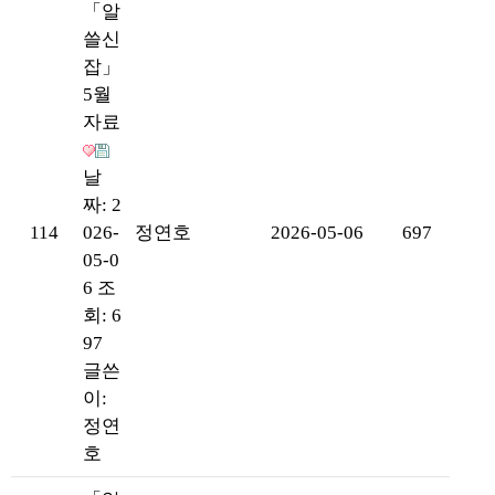
「알
쓸신
잡」
5월
자료
날
짜: 2
114
026-
정연호
2026-05-06
697
05-0
6
조
회: 6
97
글쓴
이:
정연
호