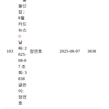
쓸신
잡」
8월
카드
뉴스
날
짜: 2
103
정연호
2025-08-07
3838
025-
08-0
7
조
회: 3
838
글쓴
이:
정연
호