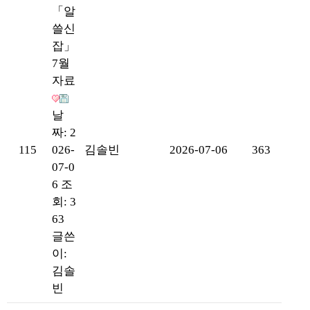
「알
쓸신
잡」
7월
자료
날
짜: 2
115
026-
김솔빈
2026-07-06
363
07-0
6
조
회: 3
63
글쓴
이:
김솔
빈