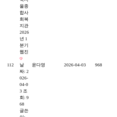
울종
합사
회복
지관
2026
년 1
분기
웹진
112
날
윤다영
2026-04-03
968
짜: 2
026-
04-0
3
조
회: 9
68
글쓴