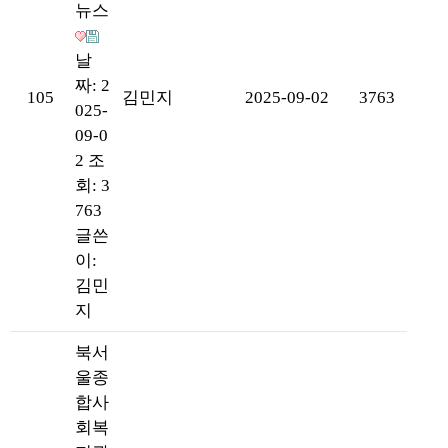
뉴스
날
짜: 2
105
김민지
2025-09-02
3763
025-
09-0
2
조
회: 3
763
글쓴
이:
김민
지
북서
울종
합사
회복