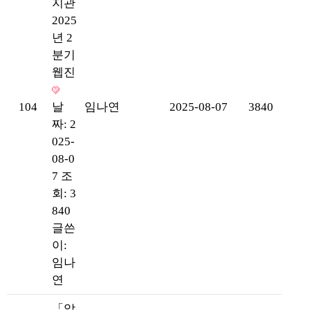
지관
2025
년 2
분기
웹진
104
날
임나연
2025-08-07
3840
짜: 2
025-
08-0
7
조
회: 3
840
글쓴
이:
임나
연
「알