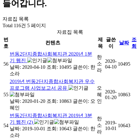
들어갑니다.
자료집 목록
Total 116건
5 페이지
자료집 목록
번
제
글쓴
조
컨텐츠
날짜
호
목
이
회
번동2단지종합사회복지관 2020년 1분
한
기 웹진
2020-
소
56
10495
04-10
날짜: 2020-04-10
조회: 10495
글쓴이:
한
라
소라
2019년 번동2단지종합사회복지관 우수
프로그램 사업보고서 공유
오
2020-
55
혜
10863
01-20
날짜: 2020-01-20
조회: 10863
글쓴이:
오
인
혜인
번동2단지종합사회복지관 2019년 3분
한
기 웹진 (2)
2019-
소
54
10643
10-01
날짜: 2019-10-01
조회: 10643
글쓴이:
한
라
소라