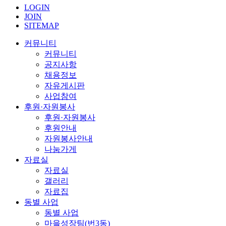
LOGIN
JOIN
SITEMAP
커뮤니티
커뮤니티
공지사항
채용정보
자유게시판
사업참여
후원·자원봉사
후원·자원봉사
후원안내
자원봉사안내
나눔가게
자료실
자료실
갤러리
자료집
동별 사업
동별 사업
마을성장팀(번3동)