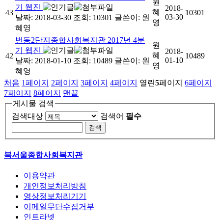
원
기 웹진
2018-
혜
43
10301
03-30
날짜: 2018-03-30
조회: 10301
글쓴이:
원
영
혜영
번동2단지종합사회복지관 2017년 4분
원
기 웹진
2018-
혜
42
10489
01-10
날짜: 2018-01-10
조회: 10489
글쓴이:
원
영
혜영
처음
1
페이지
2
페이지
3
페이지
4
페이지
열린
5
페이지
6
페이지
7
페이지
8
페이지
맨끝
게시물 검색
검색대상
검색어
필수
북서울종합사회복지관
이용약관
개인정보처리방침
영상정보처리기기
이메일무단수집거부
인트라넷