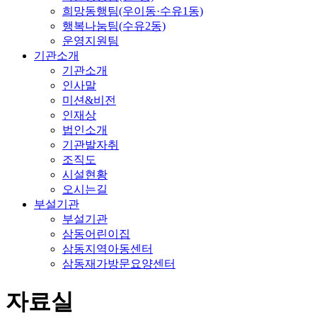
희망동행팀(우이동·수유1동)
행복나눔팀(수유2동)
운영지원팀
기관소개
기관소개
인사말
미션&비전
인재상
법인소개
기관발자취
조직도
시설현황
오시는길
부설기관
부설기관
삼동어린이집
삼동지역아동센터
삼동재가방문요양센터
자료실