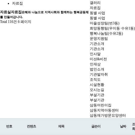
갤러리
자료집
자료집
자료실
자료집
은혜와 나눔으로 지역사회와 함께하는 행복공동체
동별 사업
를 만들어갑니다.
동별 사업
Total 116건
6 페이지
마을성장팀(번3동)
희망동행팀(우이동·수유1동)
행복나눔팀(수유2동)
운영지원팀
기관소개
기관소개
인사말
미션&비전
인재상
법인소개
기관발자취
조직도
시설현황
오시는길
부설기관
부설기관
삼동어린이집
삼동지역아동센터
삼동재가방문요양센터
조
번호
컨텐츠
제목
글쓴이
날짜
회