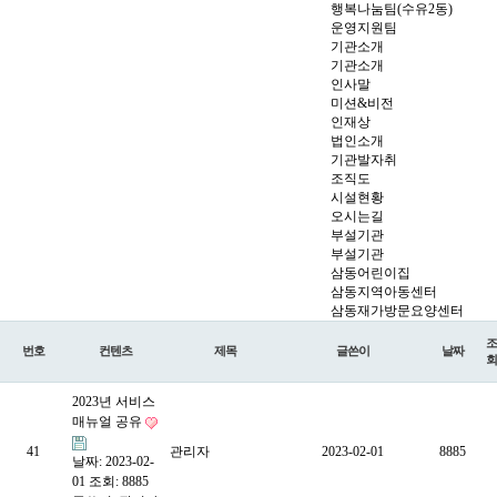
행복나눔팀(수유2동)
운영지원팀
기관소개
기관소개
인사말
미션&비전
인재상
법인소개
기관발자취
조직도
시설현황
오시는길
부설기관
부설기관
삼동어린이집
삼동지역아동센터
삼동재가방문요양센터
조
번호
컨텐츠
제목
글쓴이
날짜
회
2023년 서비스
매뉴얼 공유
41
관리자
2023-02-01
8885
날짜: 2023-02-
01
조회: 8885