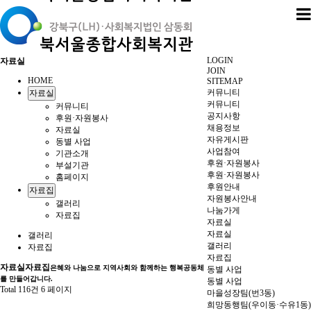
LOGIN
자료실
JOIN
HOME
SITEMAP
커뮤니티
자료실
커뮤니티
커뮤니티
공지사항
후원·자원봉사
채용정보
자료실
자유게시판
동별 사업
사업참여
기관소개
후원·자원봉사
부설기관
후원·자원봉사
홈페이지
후원안내
자료집
자원봉사안내
갤러리
나눔가게
자료집
자료실
자료실
갤러리
갤러리
자료집
자료집
자료실
자료집
은혜와 나눔으로 지역사회와 함께하는 행복공동체
동별 사업
를 만들어갑니다.
동별 사업
Total 116건
6 페이지
마을성장팀(번3동)
희망동행팀(우이동·수유1동)