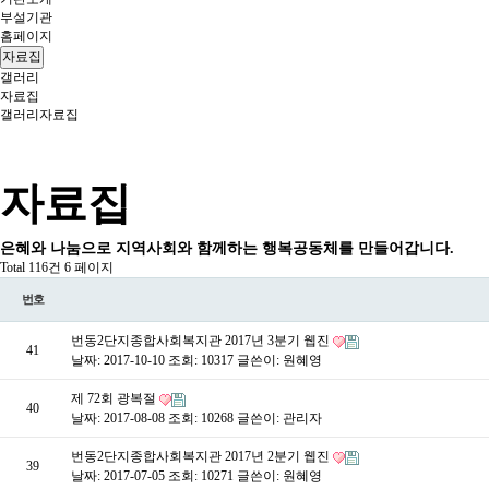
부설기관
홈페이지
자료집
갤러리
자료집
갤러리
자료집
자료집
은혜와 나눔으로 지역사회와 함께하는 행복공동체를 만들어갑니다.
Total 116건
6 페이지
번호
번동2단지종합사회복지관 2017년 3분기 웹진
41
날짜: 2017-10-10
조회: 10317
글쓴이:
원혜영
제 72회 광복절
40
날짜: 2017-08-08
조회: 10268
글쓴이:
관리자
번동2단지종합사회복지관 2017년 2분기 웹진
39
날짜: 2017-07-05
조회: 10271
글쓴이:
원혜영