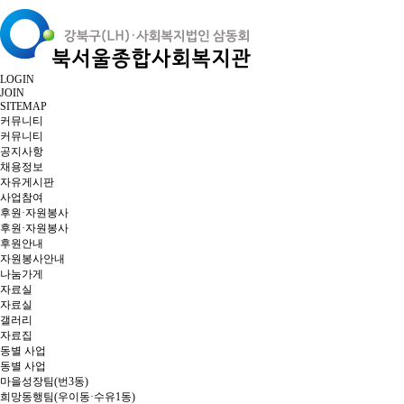
LOGIN
JOIN
SITEMAP
커뮤니티
커뮤니티
공지사항
채용정보
자유게시판
사업참여
후원·자원봉사
후원·자원봉사
후원안내
자원봉사안내
나눔가게
자료실
자료실
갤러리
자료집
동별 사업
동별 사업
마을성장팀(번3동)
희망동행팀(우이동·수유1동)