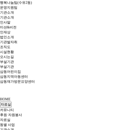
행복나눔팀(수유2동)
운영지원팀
기관소개
기관소개
인사말
미션&비전
인재상
법인소개
기관발자취
조직도
시설현황
오시는길
부설기관
부설기관
삼동어린이집
삼동지역아동센터
삼동재가방문요양센터
HOME
자료실
커뮤니티
후원·자원봉사
자료실
동별 사업
기관소개