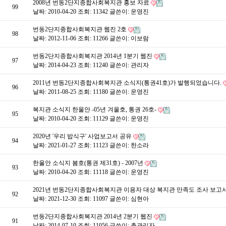
2008년 번동2단지종합사회복지관 홍보 자료
99
날짜: 2010-04-20
조회: 11342
글쓴이:
운영진
번동2단지종합사회복지관 웹진 2호
98
날짜: 2012-11-06
조회: 11266
글쓴이:
이보람
번동2단지종합사회복지관 2014년 1분기 웹진
97
날짜: 2014-04-23
조회: 11240
글쓴이:
관리자
2011년 번동2단지종합사회복지관 소식지(통권41호)가 발행되었습니다.
96
날짜: 2011-08-25
조회: 11180
글쓴이:
운영진
복지관 소식지 한울안 -05년 겨울호, 통권 26호-
95
날짜: 2010-04-20
조회: 11129
글쓴이:
운영진
2020년 '우리 밥식구' 사업보고서 공유
94
날짜: 2021-01-27
조회: 11123
글쓴이:
한소라
한울안 소식지 봄호(통권 제31호) - 2007년
93
날짜: 2010-04-20
조회: 11118
글쓴이:
운영진
2021년 번동2단지종합사회복지관 이용자 대상 복지관 만족도 조사 보고
92
날짜: 2021-12-30
조회: 11097
글쓴이:
심현아
번동2단지종합사회복지관 2014년 2분기 웹진
91
날짜: 2014-07-10
조회: 11056
글쓴이:
총관리자