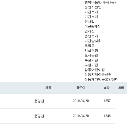
행복나눔팀(수유2동)
운영지원팀
기관소개
기관소개
인사말
미션&비전
인재상
법인소개
기관발자취
조직도
시설현황
오시는길
부설기관
부설기관
삼동어린이집
삼동지역아동센터
삼동재가방문요양센터
제목
글쓴이
날짜
조회
운영진
2010-04-20
11357
운영진
2010-04-20
11346