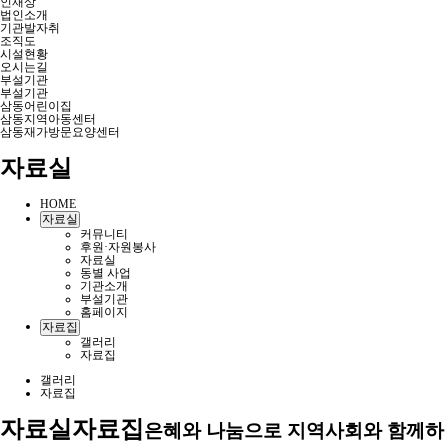
인재상
법인소개
기관발자취
조직도
시설현황
오시는길
부설기관
부설기관
삼동어린이집
삼동지역아동센터
삼동재가방문요양센터
자료실
HOME
자료실
커뮤니티
후원·자원봉사
자료실
동별 사업
기관소개
부설기관
홈페이지
자료집
갤러리
자료집
갤러리
자료집
자료실
자료집
은혜와 나눔으로 지역사회와 함께하