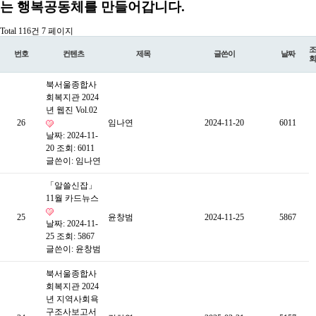
는 행복공동체를 만들어갑니다.
Total 116건
7 페이지
조
번호
컨텐츠
제목
글쓴이
날짜
회
북서울종합사
회복지관 2024
년 웹진 Vol.02
26
임나연
2024-11-20
6011
날짜: 2024-11-
20
조회: 6011
글쓴이:
임나연
「알쓸신잡」
11월 카드뉴스
25
윤창범
2024-11-25
5867
날짜: 2024-11-
25
조회: 5867
글쓴이:
윤창범
북서울종합사
회복지관 2024
년 지역사회욕
구조사보고서