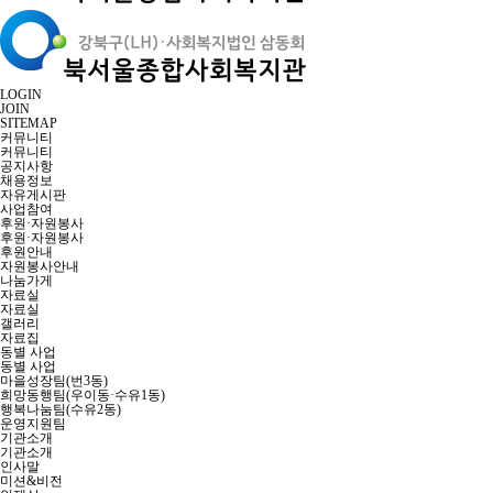
LOGIN
JOIN
SITEMAP
커뮤니티
커뮤니티
공지사항
채용정보
자유게시판
사업참여
후원·자원봉사
후원·자원봉사
후원안내
자원봉사안내
나눔가게
자료실
자료실
갤러리
자료집
동별 사업
동별 사업
마을성장팀(번3동)
희망동행팀(우이동·수유1동)
행복나눔팀(수유2동)
운영지원팀
기관소개
기관소개
인사말
미션&비전