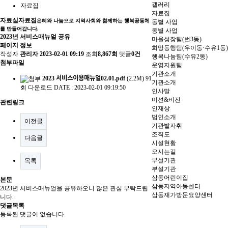
갤러리
자료집
자료집
자료실
자료집
은혜와 나눔으로 지역사회와 함께하는 행복공동체
동별 사업
를 만들어갑니다.
동별 사업
2023년 서비스매뉴얼 공유
마을성장팀(번3동)
페이지 정보
희망동행팀(우이동·수유1동)
작성자
관리자
2023-02-01 09:19
조회
8,867회
댓글
0건
행복나눔팀(수유2동)
첨부파일
운영지원팀
기관소개
2023 서비스이용매뉴얼02.01.pdf
(2.2M)
91
기관소개
회 다운로드
DATE : 2023-02-01 09:19:50
인사말
미션&비전
관련링크
인재상
법인소개
이전글
기관발자취
조직도
다음글
시설현황
오시는길
부설기관
목록
부설기관
삼동어린이집
본문
삼동지역아동센터
2023년 서비스매뉴얼을 공유하오니 많은 관심 부탁드립
삼동재가방문요양센터
니다.
댓글목록
등록된 댓글이 없습니다.