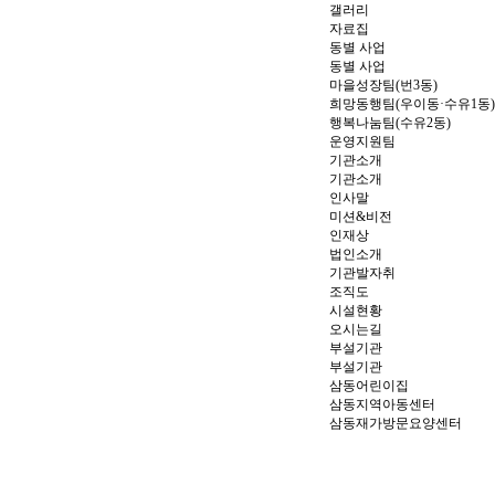
갤러리
자료집
동별 사업
동별 사업
마을성장팀(번3동)
희망동행팀(우이동·수유1동)
행복나눔팀(수유2동)
운영지원팀
기관소개
기관소개
인사말
미션&비전
인재상
법인소개
기관발자취
조직도
시설현황
오시는길
부설기관
부설기관
삼동어린이집
삼동지역아동센터
삼동재가방문요양센터