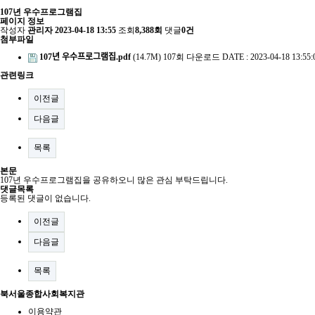
107년 우수프로그램집
페이지 정보
작성자
관리자
2023-04-18 13:55
조회
8,388회
댓글
0건
첨부파일
107년 우수프로그램집.pdf
(14.7M)
107회 다운로드
DATE : 2023-04-18 13:55:
관련링크
이전글
다음글
목록
본문
107년 우수프로그램집을 공유하오니 많은 관심 부탁드립니다.
댓글목록
등록된 댓글이 없습니다.
이전글
다음글
목록
북서울종합사회복지관
이용약관