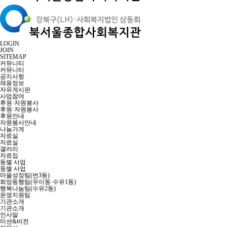
LOGIN
JOIN
SITEMAP
커뮤니티
커뮤니티
공지사항
채용정보
자유게시판
사업참여
후원·자원봉사
후원·자원봉사
후원안내
자원봉사안내
나눔가게
자료실
자료실
갤러리
자료집
동별 사업
동별 사업
마을성장팀(번3동)
희망동행팀(우이동·수유1동)
행복나눔팀(수유2동)
운영지원팀
기관소개
기관소개
인사말
미션&비전