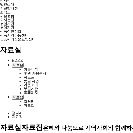
인재상
법인소개
기관발자취
조직도
시설현황
오시는길
부설기관
부설기관
삼동어린이집
삼동지역아동센터
삼동재가방문요양센터
자료실
HOME
자료실
커뮤니티
후원·자원봉사
자료실
동별 사업
기관소개
부설기관
홈페이지
자료집
갤러리
자료집
갤러리
자료집
자료실
자료집
은혜와 나눔으로 지역사회와 함께하