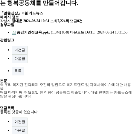
는 행복공동체를 만들어갑니다.
「알쓸신잡」 6월 카드뉴스
페이지 정보
작성자
장대운
2024-06-24 10:31
조회
7,224회
댓글
0건
첨부파일
승강기안전교육.pptx
(1.0M)
86회 다운로드
DATE : 2024-06-24 10:31:55
관련링크
이전글
다음글
목록
본문
※ 우리 복지관 전략과제 추진의 일환으로 복지트렌드 및 지역사회이슈에 대한 내용
을
매월 마지막째 주 월요일 전 직원이 공유하고 학습합니다. 매월 진행되는 카드뉴스에
많은 관심바랍니다!
댓글목록
등록된 댓글이 없습니다.
이전글
다음글