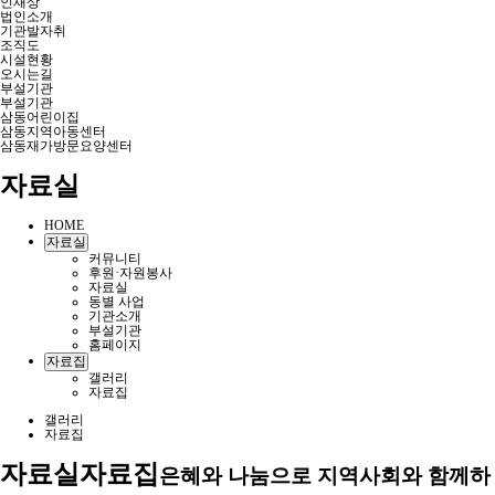
인재상
법인소개
기관발자취
조직도
시설현황
오시는길
부설기관
부설기관
삼동어린이집
삼동지역아동센터
삼동재가방문요양센터
자료실
HOME
자료실
커뮤니티
후원·자원봉사
자료실
동별 사업
기관소개
부설기관
홈페이지
자료집
갤러리
자료집
갤러리
자료집
자료실
자료집
은혜와 나눔으로 지역사회와 함께하