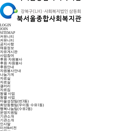
LOGIN
JOIN
SITEMAP
커뮤니티
커뮤니티
공지사항
채용정보
자유게시판
사업참여
후원·자원봉사
후원·자원봉사
후원안내
자원봉사안내
나눔가게
자료실
자료실
갤러리
자료집
동별 사업
동별 사업
마을성장팀(번3동)
희망동행팀(우이동·수유1동)
행복나눔팀(수유2동)
운영지원팀
기관소개
기관소개
인사말
미션&비전