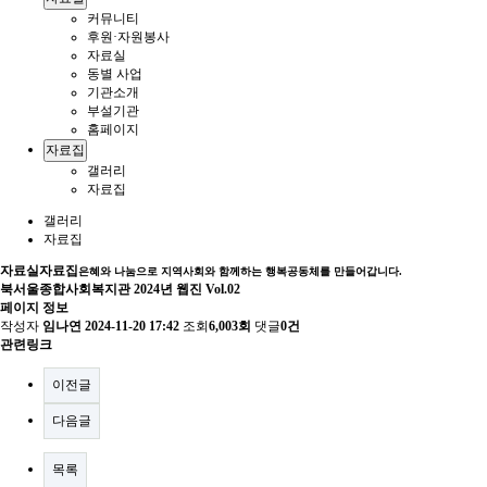
커뮤니티
후원·자원봉사
자료실
동별 사업
기관소개
부설기관
홈페이지
자료집
갤러리
자료집
갤러리
자료집
자료실
자료집
은혜와 나눔으로 지역사회와 함께하는 행복공동체를 만들어갑니다.
북서울종합사회복지관 2024년 웹진 Vol.02
페이지 정보
작성자
임나연
2024-11-20 17:42
조회
6,003회
댓글
0건
관련링크
이전글
다음글
목록