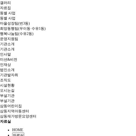
갤러리
자료집
동별 사업
동별 사업
마을성장팀(번3동)
희망동행팀(우이동·수유1동)
행복나눔팀(수유2동)
운영지원팀
기관소개
기관소개
인사말
미션&비전
인재상
법인소개
기관발자취
조직도
시설현황
오시는길
부설기관
부설기관
삼동어린이집
삼동지역아동센터
삼동재가방문요양센터
자료실
HOME
자료실