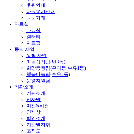
후원안내
자원봉사안내
나눔가게
자료실
자료실
갤러리
자료집
동별 사업
동별 사업
마을성장팀(번3동)
희망동행팀(우이동·수유1동)
행복나눔팀(수유2동)
운영지원팀
기관소개
기관소개
인사말
미션&비전
인재상
법인소개
기관발자취
조직도