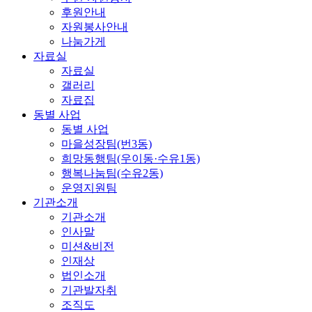
후원안내
자원봉사안내
나눔가게
자료실
자료실
갤러리
자료집
동별 사업
동별 사업
마을성장팀(번3동)
희망동행팀(우이동·수유1동)
행복나눔팀(수유2동)
운영지원팀
기관소개
기관소개
인사말
미션&비전
인재상
법인소개
기관발자취
조직도