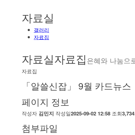
자료실
갤러리
자료집
자료실
자료집
은혜와 나눔으
자료집
「알쓸신잡」 9월 카드뉴스
페이지 정보
작성자
작성일
조회
김민지
2025-09-02 12:58
3,73
첨부파일