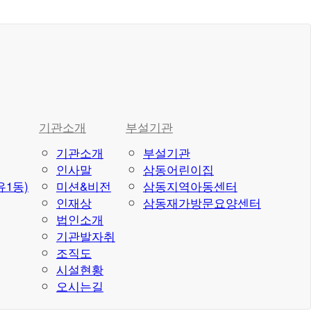
기관소개
부설기관
기관소개
부설기관
인사말
삼동어린이집
1동)
미션&비전
삼동지역아동센터
인재상
삼동재가방문요양센터
법인소개
기관발자취
조직도
시설현황
오시는길