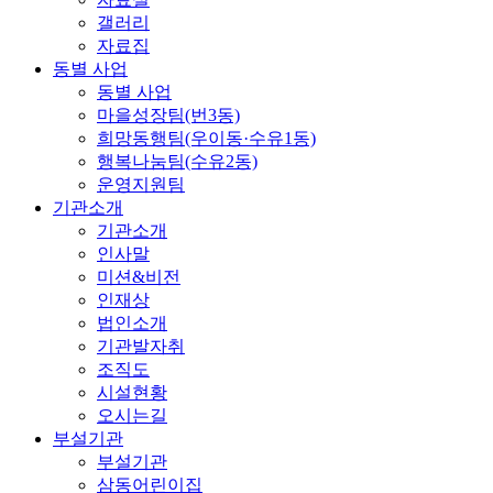
갤러리
자료집
동별 사업
동별 사업
마을성장팀(번3동)
희망동행팀(우이동·수유1동)
행복나눔팀(수유2동)
운영지원팀
기관소개
기관소개
인사말
미션&비전
인재상
법인소개
기관발자취
조직도
시설현황
오시는길
부설기관
부설기관
삼동어린이집