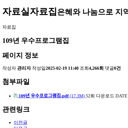
자료실
자료집
은혜와 나눔으로 지
자료집
109년 우수프로그램집
페이지 정보
작성자
관리자
작성일
2025-02-19 11:40
조회
4,266회
댓글
0건
첨부파일
109년 우수프로그램집.pdf
(17.3M)
52회 다운로드
DATE :
관련링크
이전글