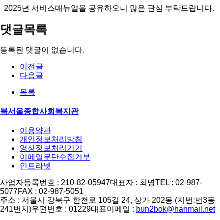
2025년 서비스매뉴얼을 공유하오니 많은 관심 부탁드립니다.
댓글목록
등록된 댓글이 없습니다.
이전글
다음글
목록
북서울종합사회복지관
이용약관
개인정보처리방침
영상정보처리기기
이메일무단수집거부
인트라넷
사업자등록번호 : 210-82-05947
대표자 : 최명
TEL : 02-987-
5077
FAX : 02-987-5051
주소 : 서울시 강북구 한천로 105길 24, 상가 202동 (지번:번3동
241번지)
우편번호 : 01229
대표이메일 :
bun2bok@hanmail.net