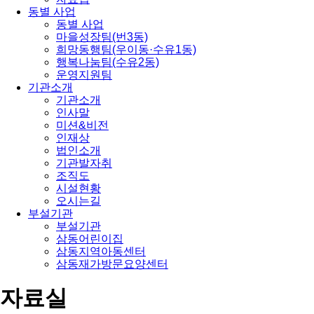
동별 사업
동별 사업
마을성장팀(번3동)
희망동행팀(우이동·수유1동)
행복나눔팀(수유2동)
운영지원팀
기관소개
기관소개
인사말
미션&비전
인재상
법인소개
기관발자취
조직도
시설현황
오시는길
부설기관
부설기관
삼동어린이집
삼동지역아동센터
삼동재가방문요양센터
자료실