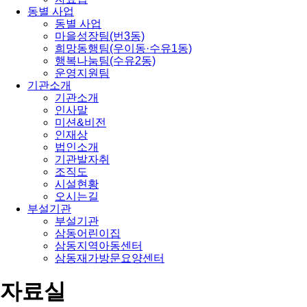
동별 사업
동별 사업
마을성장팀(번3동)
희망동행팀(우이동·수유1동)
행복나눔팀(수유2동)
운영지원팀
기관소개
기관소개
인사말
미션&비전
인재상
법인소개
기관발자취
조직도
시설현황
오시는길
부설기관
부설기관
삼동어린이집
삼동지역아동센터
삼동재가방문요양센터
자료실