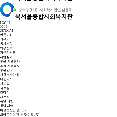
LOGIN
JOIN
SITEMAP
커뮤니티
커뮤니티
공지사항
채용정보
자유게시판
사업참여
후원·자원봉사
후원·자원봉사
후원안내
자원봉사안내
나눔가게
자료실
자료실
갤러리
자료집
동별 사업
동별 사업
마을성장팀(번3동)
희망동행팀(우이동·수유1동)