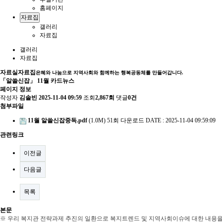
홈페이지
자료집
갤러리
자료집
갤러리
자료집
자료실
자료집
은혜와 나눔으로 지역사회와 함께하는 행복공동체를 만들어갑니다.
「알쓸신잡」 11월 카드뉴스
페이지 정보
작성자
김솔빈
2025-11-04 09:59
조회
2,867회
댓글
0건
첨부파일
11월 알쓸신잡중독.pdf
(1.0M)
51회 다운로드
DATE : 2025-11-04 09:59:09
관련링크
이전글
다음글
목록
본문
※ 우리 복지관 전략과제 추진의 일환으로 복지트렌드 및 지역사회이슈에 대한 내용을