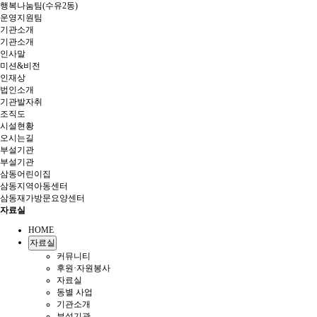
행복나눔팀(수유2동)
운영지원팀
기관소개
기관소개
인사말
미션&비전
인재상
법인소개
기관발자취
조직도
시설현황
오시는길
부설기관
부설기관
삼동어린이집
삼동지역아동센터
삼동재가방문요양센터
자료실
HOME
자료실
커뮤니티
후원·자원봉사
자료실
동별 사업
기관소개
부설기관