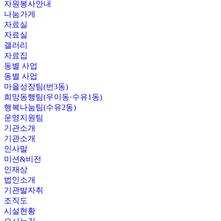
자원봉사안내
나눔가게
자료실
자료실
갤러리
자료집
동별 사업
동별 사업
마을성장팀(번3동)
희망동행팀(우이동·수유1동)
행복나눔팀(수유2동)
운영지원팀
기관소개
기관소개
인사말
미션&비전
인재상
법인소개
기관발자취
조직도
시설현황