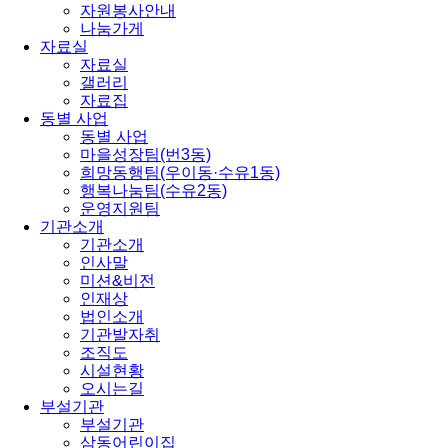
자원봉사안내
나눔가게
자료실
자료실
갤러리
자료집
동별 사업
동별 사업
마을성장팀(번3동)
희망동행팀(우이동·수유1동)
행복나눔팀(수유2동)
운영지원팀
기관소개
기관소개
인사말
미션&비전
인재상
법인소개
기관발자취
조직도
시설현황
오시는길
부설기관
부설기관
삼동어린이집