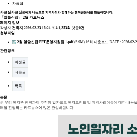
자료집
자료실
자료집
은혜와 나눔으로 지역사회와 함께하는 행복공동체를 만들어갑니다.
「알쓸신잡」 2월 카드뉴스
페이지 정보
작성자
전희지
2026-02-23 16:24
조회
1,353회
댓글
0건
첨부파일
2월 알쓸신잡 PPT운영지원팀 1.pdf
(6.9M)
16회 다운로드
DATE : 2026-02-2
관련링크
이전글
다음글
목록
본문
※ 우리 복지관 전략과제 추진의 일환으로 복지트렌드 및 지역사회이슈에 대한 내용을
매월 진행되는 카드뉴스에 많은 관심바랍니다!