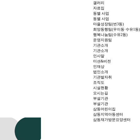
갤러리
자료집
동별 사업
동별 사업
마을성장팀(번3동)
희망동행팀(우이동·수유1동)
행복나눔팀(수유2동)
운영지원팀
기관소개
기관소개
인사말
미션&비전
인재상
법인소개
기관발자취
조직도
시설현황
오시는길
부설기관
부설기관
삼동어린이집
삼동지역아동센터
삼동재가방문요양센터