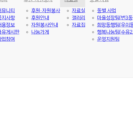
커뮤니티
후원·자원봉사
자료실
동별 사업
공지사항
후원안내
갤러리
마을성장팀(번3동
채용정보
자원봉사안내
자료집
희망동행팀(우이동
자유게시판
나눔가게
행복나눔팀(수유2
사업참여
운영지원팀