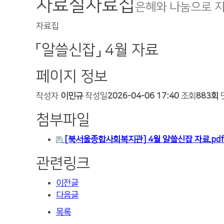
자료실
자료집
은혜와 나눔으로 
자료집
「알쓸신잡」 4월 자료
페이지 정보
작성자
이민규
작성일
2026-04-06 17:40
조회
883회
첨부파일
[북서울종합사회복지관] 4월 알쓸신잡 자료.pdf
관련링크
이전글
다음글
목록