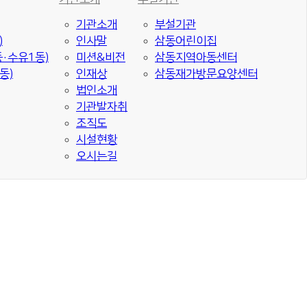
기관소개
부설기관
)
인사말
삼동어린이집
·수유1동)
미션&비전
삼동지역아동센터
동)
인재상
삼동재가방문요양센터
법인소개
기관발자취
조직도
시설현황
오시는길