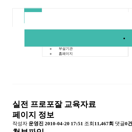
자료실
커뮤니티
후원·자원봉사
자료실
동별 사업
기관소개
부설기관
홈페이지
실전 프로포잘 교육자료
페이지 정보
작성자
운영진
2010-04-20 17:51
조회
11,467회
댓글
0